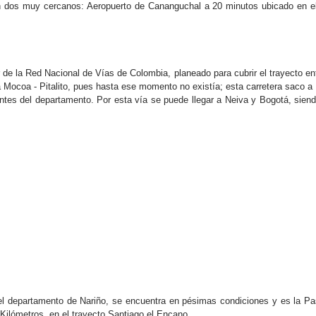
 dos muy cercanos: Aeropuerto de Cananguchal a 20 minutos ubicado en el 
de la Red Nacional de Vías de Colombia, planeado para cubrir el trayecto ent
ra Mocoa - Pitalito, pues hasta ese momento no existía; esta carretera saco 
ntes del departamento. Por esta vía se puede llegar a Neiva y Bogotá, siendo
 el departamento de Nariño, se encuentra en pésimas condiciones y es la Pa
Kilómetros, en el trayecto Santiago el Encano.