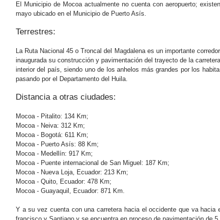
El Municipio de Mocoa actualmente no cuenta con aeropuerto; existen
mayo ubicado en el Municipio de Puerto Asís.
Terrestres:
La Ruta Nacional 45 o Troncal del Magdalena es un importante corredor 
inaugurada su construcción y pavimentación del trayecto de la carrete
interior del país, siendo uno de los anhelos más grandes por los habita
pasando por el Departamento del Huila.
Distancia a otras ciudades:
Mocoa - Pitalito: 134 Km;
Mocoa - Neiva: 312 Km;
Mocoa - Bogotá: 611 Km;
Mocoa - Puerto Asís: 88 Km;
Mocoa - Medellín: 917 Km;
Mocoa - Puente internacional de San Miguel: 187 Km;
Mocoa - Nueva Loja, Ecuador: 213 Km;
Mocoa - Quito, Ecuador: 478 Km;
Mocoa - Guayaquil, Ecuador: 871 Km.
Y a su vez cuenta con una carretera hacia el occidente que va hacia
francisco y Santiago y se encuentra en proceso de pavimentación de 5 