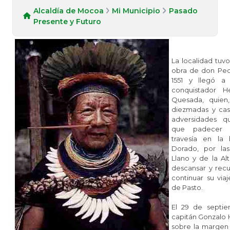
Alcaldía de Mocoa
Mi Municipio
Pasado
Presente y Futuro
La localidad tuv
obra de don Pe
1551 y llegó a
conquistador 
Quesada, quien
diezmadas y cas
adversidades q
que padecer 
travesía en la
Dorado, por las
Llano y de la Al
descansar y rec
continuar su via
de Pasto.
El 29 de septie
capitán Gonzalo 
sobre la margen 