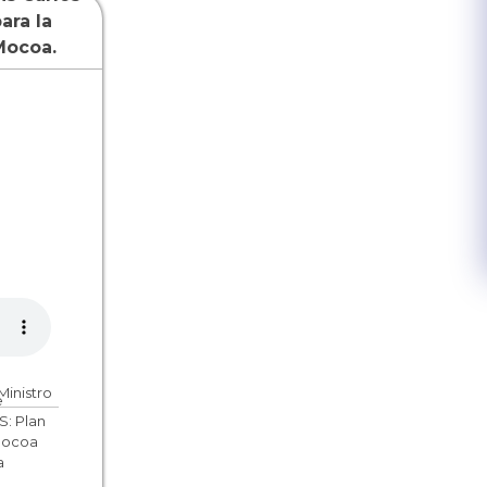
ara la
Mocoa.
Ministro
e
S: Plan
 Mocoa
a