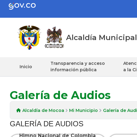
Alcaldía Municip
Transparencia y acceso
Atenci
Inicio
información pública
a la 
Galería de Audios
Alcaldía de Mocoa
Mi Municipio
Galería de Aud
​GALE​RÍA DE AUDIO
​S​
Himno Nacional de Colombia