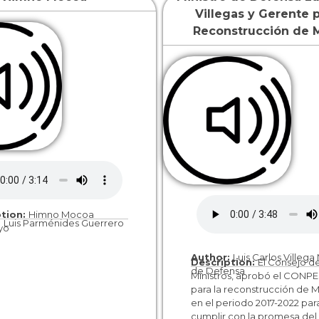
Villegas y Gerente p
Reconstrucción de 
ption:
Himno Mocoa
:
Luis Parménides Guerrero
yo
Author:
Luis Carlos Villega 
Description:
El Consejo d
de Defensa
Ministros, aprobó el CONPE
para la reconstrucción de
en el periodo 2017-2022 par
cumplir con la promesa del