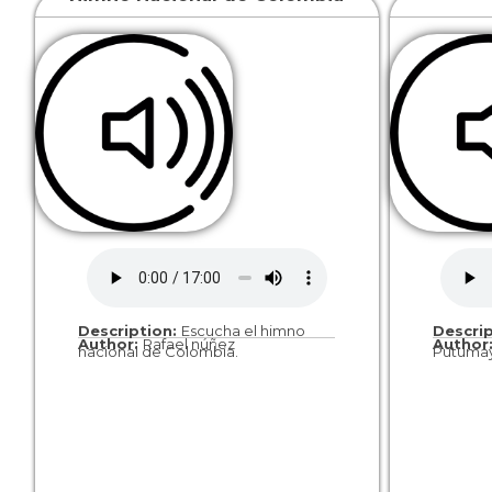
Description:
Escucha el himno
Descri
Author:
Rafael núñez
Author
nacional de Colombia.
Putuma