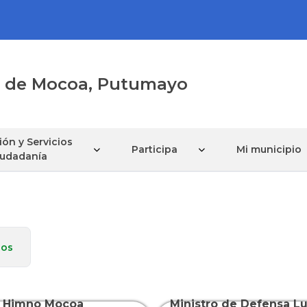
al de Mocoa, Putumayo
ón y Servicios
Participa
Mi municipio
Ciudadanía
ios
Himno Mocoa
Ministro de Defensa Lu